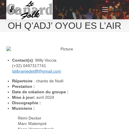
Skip
to
Menu
content
OH Q’ADJ’ OYOU ES L’AIR
Contact(s)
: Willy Voccia
(+32) 0497317741
lalibrairiedetilff@gmail.com
Répertoire
: chants de Noël
Prestation :
Date de création du groupe :
Mise à jour:
avril 2024
Discographie :
Musiciens :
Rémi Decker
Marc Malempré
Koen Vanmeerbeek