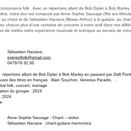
 consonance folk. Avec un répertoire allant de Bob Dylan à Bob Marley
olice, notre duo est composé par Anne-Sophie Sauvage (We are Minutes
t au chant et de Sébastien Haciane (Besac-Arthur) à la guitare, au chan
ec chacun plus d’une centaine de concerts à notre actif dans nos différ
avi de mettre notre expérience musicale et scénique au service de vot
Sébastien Haciane,
everestfolk@gmail.com
,
0479/76 92 85
: répertoire allant de Bob Dylan à Bob Marley en passant par Daft Punk
ussi des titres en français : Alain Souchon, Vanessa Paradis, …
 bal folk, concert, mariage
ation du groupe : 2019
: 2024
e :
:
Anne-Sophie Sauvage : Chant – violon
Sébastien Haciane : chant-guitare-harmonica