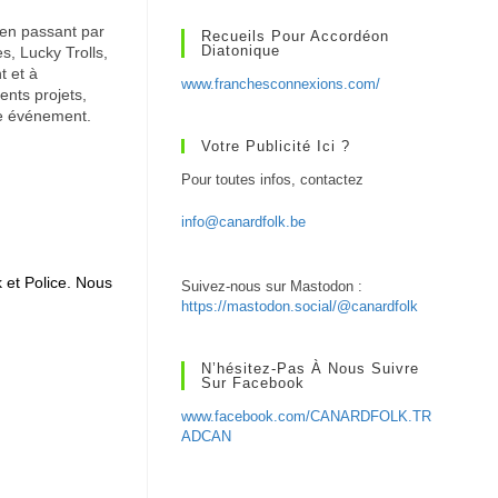
 en passant par
Recueils Pour Accordéon
Diatonique
, Lucky Trolls,
t et à
www.franchesconnexions.com/
ents projets,
re événement.
Votre Publicité Ici ?
Pour toutes infos, contactez
info@canardfolk.be
 et Police. Nous
Suivez-nous sur Mastodon :
https://mastodon.social/@canardfolk
N’hésitez-Pas À Nous Suivre
Sur Facebook
www.facebook.com/CANARDFOLK.TR
ADCAN