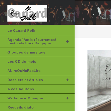
Skip
to
content
Le Canard Folk
Agenda/ Actis récurrentes/
Festivals hors Belgique
Groupes de musique
Les CD du mois
ALireOuNePasLire
Dossiers et Articles
A vos boutons
Wallonie – Musique
Recueils diato