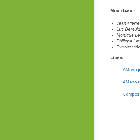
Musiciens :
Jean-Pierre
Luc Demuld
Monique Le
Philippe Li
Extraits vid
Liens:
AMano j
AMano tr
Composit