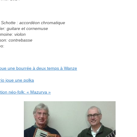
 Schotte : accordéon chromatique
er: guitare et cornemuse
moine: violon
sson: contrebasse
eo:
oue une bourrée à deux temps à Wanze
io joue une polka
ion néo-folk: « Mazurva »