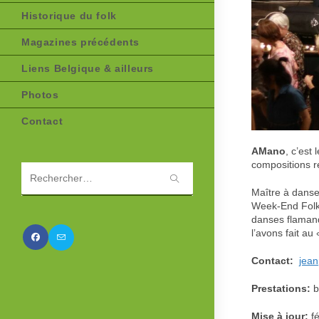
Historique du folk
Magazines précédents
Liens Belgique & ailleurs
Photos
Contact
AMano
, c’est
compositions ré
Rechercher
Maître à danse
sur
Week-End Folk
ce
danses flaman
site
l’avons fait a
Contact:
jean
Prestations:
b
Mise à jour:
fé