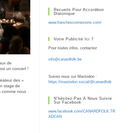
Recueils Pour Accordéon
Diatonique
www.franchesconnexions.com/
Votre Publicité Ici ?
Pour toutes infos, contactez
info@canardfolk.be
naux de
ssi un concert !
Suivez-nous sur Mastodon :
éateur des »
https://mastodon.social/@canardfolk
n stage de
es comme nous
N’hésitez-Pas À Nous Suivre
Sur Facebook
www.facebook.com/CANARDFOLK.TR
ADCAN