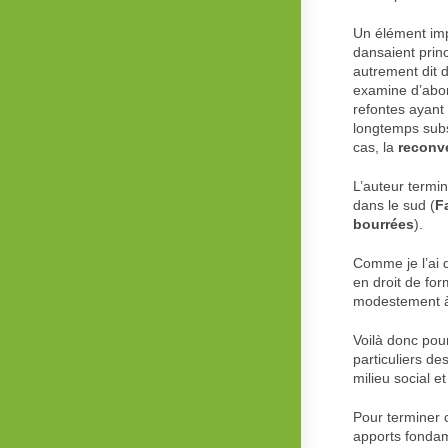
Un élément imp
dansaient prin
autrement dit 
examine d’abor
refontes ayant
longtemps subs
cas, la
reconv
L’auteur termi
dans le sud (
F
bourrées
).
Comme je l’ai 
en droit de for
modestement à 
Voilà donc pour
particuliers de
milieu social e
Pour terminer 
apports fondam