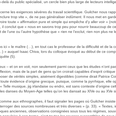
u-delà du public spécialisé, un cercle bien plus large de lecteurs intellig
cerne les exigences sévères du travail scientifique. Guilcher nous rap
nclure trop vite », de ne pas généraliser indûment. Il nous met en gard
voire toute « affirmation pure et simple qui empêche d’y aller voir » (not
, il conclut que « nous en savons trop peu pour nourrir beaucoup de cer
t de l’une ou l’autre hypothèse que « rien ne l’exclut, rien non plus ne l
 ici « le maître (…), en tout cas le professeur de la difficulté et de la 
(…) » auquel Isaac Chiva, lors du colloque évoqué au début de ce comp
quête (5).
ceux – et on en voit, non seulement parmi ceux que les études n’ont pa
exion, mais de la part de gens qu’on croirait capables d’esprit critique
oser de vérités simples, aisément digestibles (comme dirait Patrice Coir
 toute évidence d’origine grecque, puisque, comme la pyrrhique, elle 
 Telle musique, jig irlandaise ou endro, est sans conteste d’origine cel
es danses du Moyen-Age telles qu’on les dansait au XIVe ou au XVe s
comme aux ethnographes, il faut signaler les pages où Guilcher insiste 
nterroger des sources nombreuses et très diverses » (p. 33). « Textes, 
oques anciennes, observations consignées sous tous les régimes, souven