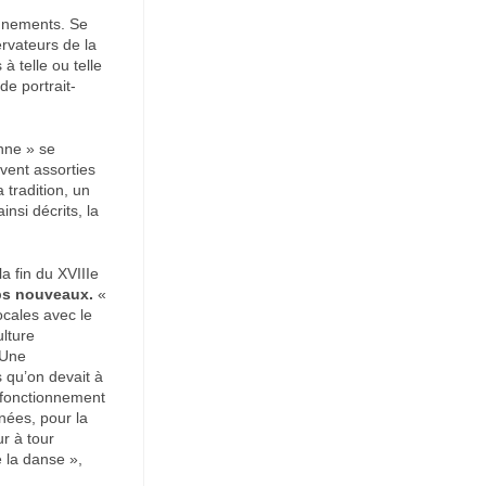
ignements. Se
rvateurs de la
à telle ou telle
de portrait-
nne » se
uvent assorties
 tradition, un
nsi décrits, la
a fin du XVIIIe
ps nouveaux.
«
ocales avec le
ulture
.Une
 qu’on devait à
n fonctionnement
nées, pour la
r à tour
e la danse »,