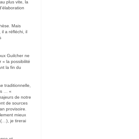
u plus vite, la
d’élaboration
thèse. Mais
 a réfléchi, il
s
poux Guilcher ne
 « la possibilité
t la fin du
 traditionnelle,
les … «
 majeurs de notre
ent de sources
an provisoire.
ulement mieux
…), je tirerai
ense et