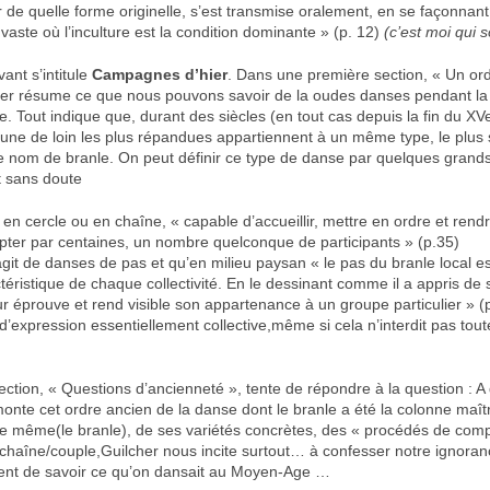
r de quelle forme originelle, s’est transmise oralement, en se façonnant 
vaste où l’inculture est la condition dominante » (p. 12)
(c’est moi qui s
vant s’intitule
Campagnes d’hier
. Dans une première section, « Un ord
er résume ce que nous pouvons savoir de la oudes danses pendant la
. Tout indique que, durant des siècles (en tout cas depuis la fin du XV
ne de loin les plus répandues appartiennent à un même type, le plus
e nom de branle. On peut définir ce type de danse par quelques grands t
t sans doute
n en cercle ou en chaîne, « capable d’accueillir, mettre en ordre et rendr
pter par centaines, un nombre quelconque de participants » (p.35)
 s’agit de danses de pas et qu’en milieu paysan « le pas du branle local es
téristique de chaque collectivité. En le dessinant comme il a appris de 
ur éprouve et rend visible son appartenance à un groupe particulier » (
 d’expression essentiellement collective,même si cela n’interdit pas tou
ction, « Questions d’ancienneté », tente de répondre à la question : A 
onte cet ordre ancien de la danse dont le branle a été la colonne maîtr
pe même(le branle), de ses variétés concrètes, des « procédés de comp
 chaîne/couple,Guilcher nous incite surtout… à confesser notre ignoranc
sent de savoir ce qu’on dansait au Moyen-Age …