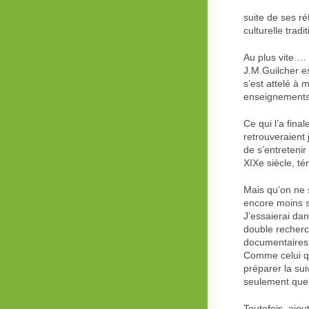
suite de ses ré
culturelle tra
Au plus vite … 
J.M.Guilcher es
s’est attelé à 
enseignements 
Ce qui l’a fina
retrouveraient j
de s’entreteni
XIXe siècle, té
Mais qu’on ne s
encore moins su
J’essaierai dan
double recherc
documentaires 
Comme celui q
préparer la sui
seulement quel
Toutefois, ajo