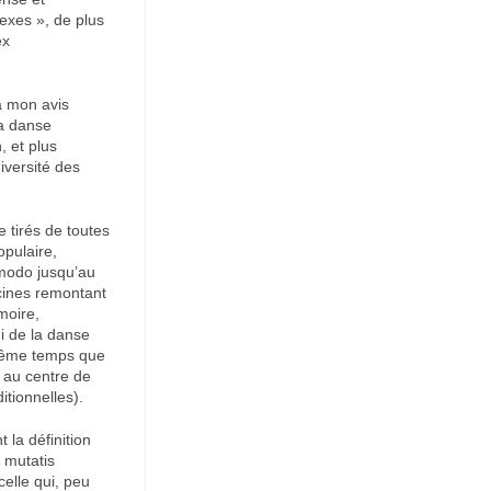
nexes », de plus
ex
à mon avis
la danse
, et plus
iversité des
 tirés de toutes
opulaire,
 modo jusqu’au
acines remontant
moire,
ui de la danse
 même temps que
s au centre de
tionnelles).
 la définition
, mutatis
celle qui, peu