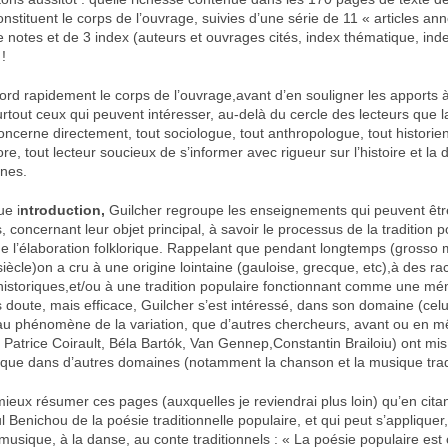
nstituent le corps de l’ouvrage, suivies d’une série de 11 « articles an
 notes et de 3 index (auteurs et ouvrages cités, index thématique, ind
!
ord rapidement le corps de l’ouvrage,avant d’en souligner les apports 
urtout ceux qui peuvent intéresser, au-delà du cercle des lecteurs que 
concerne directement, tout sociologue, tout anthropologue, tout historien
e, tout lecteur soucieux de s’informer avec rigueur sur l’histoire et la d
ines.
e i
ntroduction,
Guilcher regroupe les enseignements qui peuvent être
 concernant leur objet principal, à savoir le processus de la tradition p
de l’élaboration folklorique. Rappelant que pendant longtemps (grosso
iècle)on a cru à une origine lointaine (gauloise, grecque, etc),à des r
éhistoriques,et/ou à une tradition populaire fonctionnant comme une mé
 doute, mais efficace, Guilcher s’est intéressé, dans son domaine (cel
) au phénomène de la variation, que d’autres chercheurs, avant ou en
 Patrice Coirault, Béla Bartók, Van Gennep,Constantin Brailoiu) ont mi
ique dans d’autres domaines (notamment la chanson et la musique tradi
ieux résumer ces pages (auxquelles je reviendrai plus loin) qu’en citant
Benichou de la poésie traditionnelle populaire, et qui peut s’appliquer
musique, à la danse, au conte traditionnels : « La poésie populaire est 