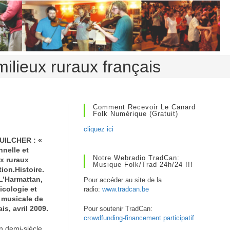
milieux ruraux français
Comment Recevoir Le Canard
Folk Numérique (gratuit)
cliquez ici
UILCHER : «
nnelle et
Notre Webradio TradCan:
x ruraux
Musique Folk/Trad 24h/24 !!!
tion.Histoire.
 L’Harmattan,
Pour accéder au site de la
icologie et
radio:
www.tradcan.be
 musicale de
is, avril 2009.
Pour soutenir TradCan:
crowdfunding-financement participatif
n demi-siècle,