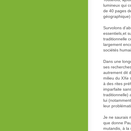
lumineux qui co
de 40 pages de
géographique) 
Survolons d’ab
essentiels,et s
traditionnelle 
largement encor
sociétés huma
Dans une longu
ses recherches,
autrement dit 
milieu du XXe s
à des rites pr
imparfaite sans
traditionnelle
lui (notamment
leur problémat
Je ne saurais m
que donne Paul 
mutandis, à la 