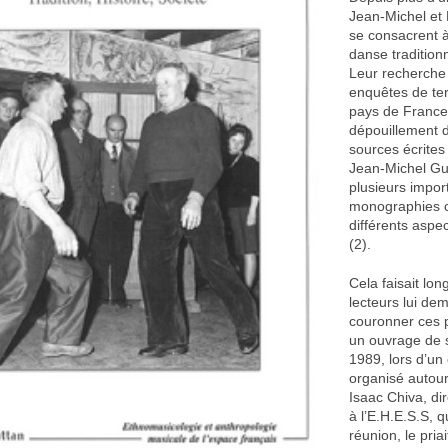
Jean-Michel et
se consacrent à
danse tradition
Leur recherche
enquêtes de ter
pays de France
dépouillement d
sources écrites
Jean-Michel Gui
plusieurs impor
monographies 
différents aspec
(2).
Cela faisait lo
lecteurs lui de
couronner ces p
un ouvrage de 
1989, lors d’un
organisé autou
Isaac Chiva, di
à l’E.H.E.S.S, qu
réunion, le pri