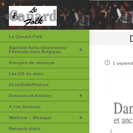
Skip
to
content
Le Canard Folk
Agenda/ Actis récurrentes/
Festivals hors Belgique
Publication
Groupes de musique
1 septem
publiée :
Les CD du mois
ALireOuNePasLire
Dossiers et Articles
A vos boutons
Wallonie – Musique
Recueils diato