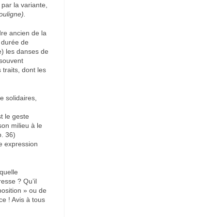
par la variante,
ouligne).
re ancien de la
 durée de
e) les danses de
 souvent
raits, dont les
e solidaires,
t le geste
son milieu à le
p. 36)
te expression
quelle
esse ? Qu’il
osition » ou de
e ! Avis à tous