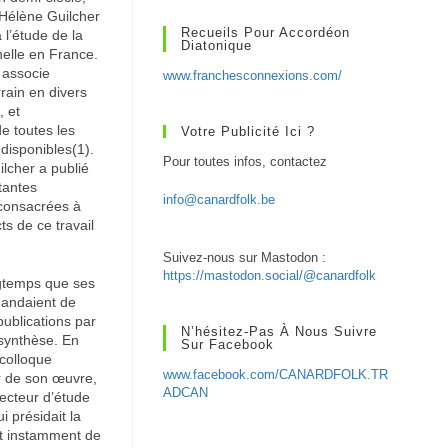
 Hélène Guilcher
Recueils Pour Accordéon
 l’étude de la
Diatonique
nelle en France.
 associe
www.franchesconnexions.com/
rain en divers
, et
e toutes les
Votre Publicité Ici ?
 disponibles(1).
Pour toutes infos, contactez
lcher a publié
tantes
info@canardfolk.be
consacrées à
ts de ce travail
Suivez-nous sur Mastodon :
https://mastodon.social/@canardfolk
ngtemps que ses
mandaient de
ublications par
N’hésitez-Pas À Nous Suivre
synthèse. En
Sur Facebook
 colloque
www.facebook.com/CANARDFOLK.TR
r de son œuvre,
ADCAN
recteur d’étude
i présidait la
ait instamment de