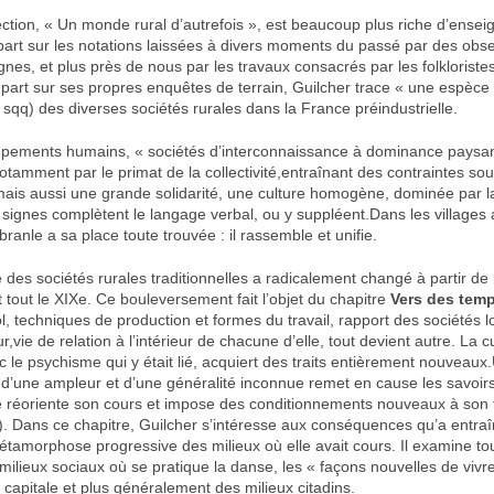
ection, « Un monde rural d’autrefois », est beaucoup plus riche d’ense
part sur les notations laissées à divers moments du passé par des obse
es, et plus près de nous par les travaux consacrés par les folkloristes 
 part sur ses propres enquêtes de terrain, Guilcher trace « une espèce 
 sqq) des diverses sociétés rurales dans la France préindustrielle.
upements humains, « sociétés d’interconnaissance à dominance paysa
otamment par le primat de la collectivité,entraînant des contraintes so
mais aussi une grande solidarité, une culture homogène, dominée par la
signes complètent le langage verbal, ou y suppléent.Dans les villages ai
ranle a sa place toute trouvée : il rassemble et unifie.
es sociétés rurales traditionnelles a radicalement changé à partir de l
t tout le XIXe. Ce bouleversement fait l’objet du chapitre
Vers des tem
l, techniques de production et formes du travail, rapport des sociétés l
,vie de relation à l’intérieur de chacune d’elle, tout devient autre. La c
le psychisme qui y était lié, acquiert des traits entièrement nouveaux
 d’une ampleur et d’une généralité inconnue remet en cause les savoirs
Elle réoriente son cours et impose des conditionnements nouveaux à so
. Dans ce chapitre, Guilcher s’intéresse aux conséquences qu’a entraî
étamorphose progressive des milieux où elle avait cours. Il examine tou
 milieux sociaux où se pratique la danse, les « façons nouvelles de vivr
 capitale et plus généralement des milieux citadins.