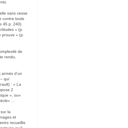
ents.
pelle sans cesse
e contre toute
e 45 p. 240).
titudes » (p.
e prouve » (p.
complexité de
te rendu,
s armés d’un
 – qui
ault) : « La
oppose 2
tique », ou«
iècle» …
sur la
images et
irs recueillis