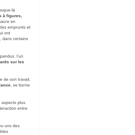
usque-là
 à figures,
sacre en
 des emprunts et
ui ont
, dans certains
épandus, l’un
ards sur les
 de son travail,
ndance
, se borne
s aspects plus
teraction entre
es-uns des
ibles