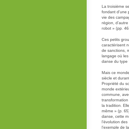
La troisième s
fondant d’une 
vie des campagn
région, d’autre
robot » (pp. 46
Ces petits gro
caractérisent n
de sanctions, 
langage où les 
danse du type b
Mais ce monde d
siècle et duran
Propriété du so
monde extérieur
commune, avec 
transformation
la tradition. 
même » (p. 65)
danse, cette m
l’évolution des
l’exemple de la