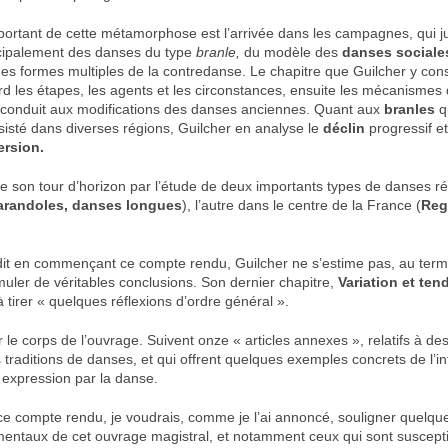
ortant de cette métamorphose est l’arrivée dans les campagnes, qui j
cipalement des danses du type
branle,
du modèle des
danses sociales
des formes multiples de la contredanse. Le chapitre que Guilcher y con
d les étapes, les agents et les circonstances, ensuite les mécanismes
 conduit aux modifications des danses anciennes. Quant aux
branles
q
isté dans diverses régions, Guilcher en analyse le
déclin
progressif et
ersion.
ne son tour d’horizon par l’étude de deux importants types de danses r
arandoles, danses longues
), l’autre dans le centre de la France (
Reg
dit en commençant ce compte rendu, Guilcher ne s’estime pas, au terme
muler de véritables conclusions. Son dernier chapitre,
Variation et te
tirer « quelques réflexions d’ordre général ».
 le corps de l’ouvrage. Suivent onze « articles annexes », relatifs à de
s traditions de danses, et qui offrent quelques exemples concrets de l’in
t expression par la danse.
ce compte rendu, je voudrais, comme je l’ai annoncé, souligner quelqu
entaux de cet ouvrage magistral, et notamment ceux qui sont suscept