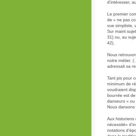
d’intéresser, a
Le premier con
de « ne pas co
vue simpliste, 
Sur maint sujet
31) ou, au suje
42).
Nous retrouvons
notre métier. 
adressait sa re
Tant pis pour 
minimum de réfl
voudraient disp
bourrée est de
danseurs » ou «
Nous dansons l
Aux historiens 
nécessité« d’i
notations d’ép