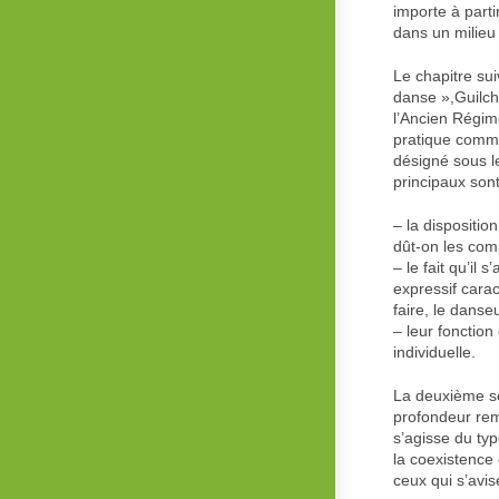
importe à parti
dans un milieu 
Le chapitre sui
danse »,Guilch
l’Ancien Régime
pratique commu
désigné sous l
principaux son
– la dispositio
dût-on les com
– le fait qu’il
expressif carac
faire, le danse
– leur fonction
individuelle.
La deuxième se
profondeur rem
s’agisse du ty
la coexistence
ceux qui s’avi