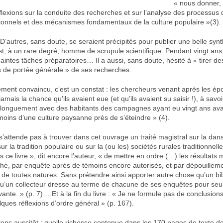
« nous donner, a
flexions sur la conduite des recherches et sur l’analyse des processus 
ditionnels et des mécanismes fondamentaux de la culture populaire »(3).
D’autres, sans doute, se seraient précipités pour publier une belle syn
t, à un rare degré, homme de scrupule scientifique. Pendant vingt ans, il
maintes tâches préparatoires… Il a aussi, sans doute, hésité à « tirer de
de portée générale » de ses recherches.
lement convaincu, c’est un constat : les chercheurs venant après les é
amais la chance qu’ils avaient eue (et qu’ils avaient su saisir !), à savoir
r longuement avec des habitants des campagnes ayant eu vingt ans avan
moins d’une culture paysanne près de s’éteindre » (4).
’attende pas à trouver dans cet ouvrage un traité magistral sur la danse
r la tradition populaire ou sur la (ou les) sociétés rurales traditionnel
s ce livre », dit encore l’auteur, « de mettre en ordre (…) les résultats
he, par enquête après de témoins encore autorisés, et par dépouillem
de toutes natures. Sans prétendre ainsi apporter autre chose qu’un bil
u’un collecteur dresse au terme de chacune de ses enquêtes pour se
vante. » (p. 7)….Et à la fin du livre : « Je ne formule pas de conclusions(
ques réflexions d’ordre général » (p. 167).
utons aussitôt : quelle richesse contenue dans les 170 pages de texte d