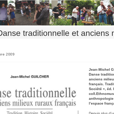
Danse traditionnelle et anciens 
bre 2009
Jean-Michel G
Danse traditio
anciens milieu
français. Tradi
Société », éd.
coll.Ethnomus
anthropologie
l’espace frança
Depuis plus d’u