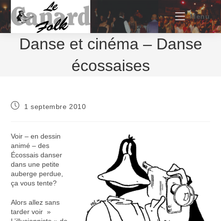
Skip
to
Menu
content
Danse et cinéma – Danse
écossaises
Publication
1 septembre 2010
publiée :
Voir – en dessin
animé – des
Écossais danser
dans une petite
auberge perdue,
ça vous tente?
Alors allez sans
tarder voir »
L’illusionniste » de