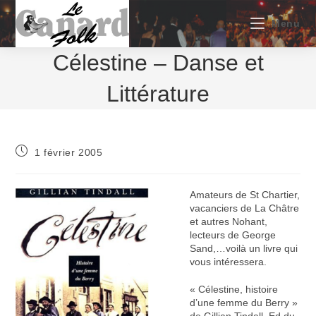
Skip
to
Menu
content
Célestine – Danse et
Littérature
Publication
1 février 2005
publiée :
Amateurs de St Chartier,
vacanciers de La Châtre
et autres Nohant,
lecteurs de George
Sand,…voilà un livre qui
vous intéressera.
« Célestine, histoire
d’une femme du Berry »
de Gillian Tindall, Ed.du