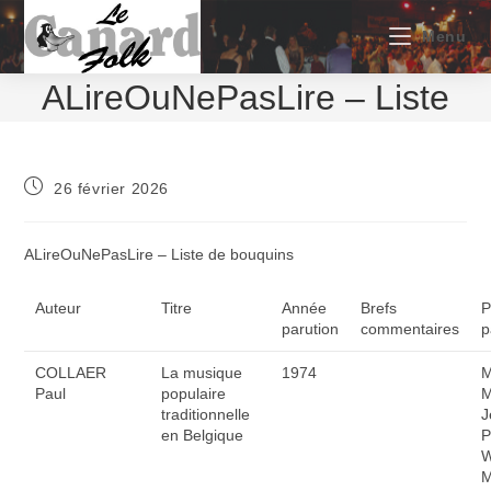
Skip
to
Menu
content
ALireOuNePasLire – Liste
Publication
26 février 2026
publiée :
ALireOuNePasLire – Liste de bouquins
Auteur
Titre
Année
Brefs
P
parution
commentaires
p
COLLAER
La musique
1974
M
Paul
populaire
M
traditionnelle
J
en Belgique
P
W
M