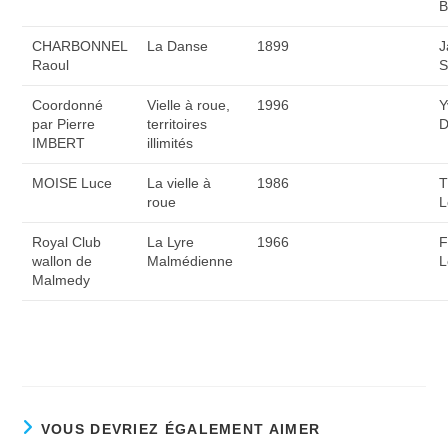
B
CHARBONNEL
La Danse
1899
J
Raoul
S
Coordonné
Vielle à roue,
1996
Y
par Pierre
territoires
D
IMBERT
illimités
MOISE Luce
La vielle à
1986
T
roue
L
Royal Club
La Lyre
1966
F
wallon de
Malmédienne
L
Malmedy
VOUS DEVRIEZ ÉGALEMENT AIMER