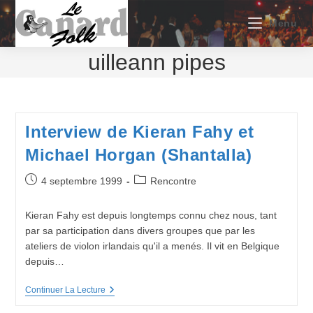
Skip
to
Menu
content
uilleann pipes
Interview de Kieran Fahy et
Michael Horgan (Shantalla)
Publication
Post
4 septembre 1999
Rencontre
publiée :
category:
Kieran Fahy est depuis longtemps connu chez nous, tant
par sa participation dans divers groupes que par les
ateliers de violon irlandais qu'il a menés. Il vit en Belgique
depuis…
Interview
Continuer La Lecture
De
Kieran