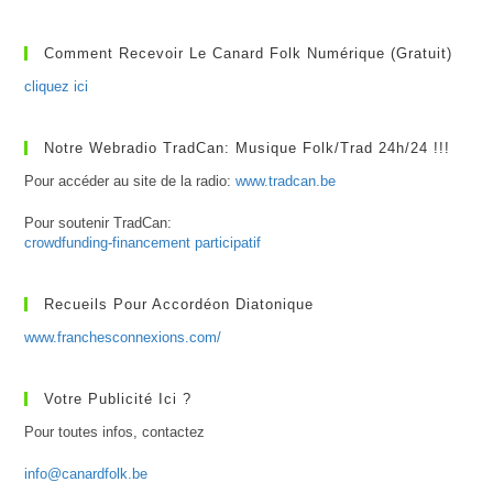
Fahy
Et
Michael
Comment Recevoir Le Canard Folk Numérique (gratuit)
Horgan
(Shantalla)
cliquez ici
Notre Webradio TradCan: Musique Folk/Trad 24h/24 !!!
Pour accéder au site de la radio:
www.tradcan.be
Pour soutenir TradCan:
crowdfunding-financement participatif
Recueils Pour Accordéon Diatonique
www.franchesconnexions.com/
Votre Publicité Ici ?
Pour toutes infos, contactez
info@canardfolk.be