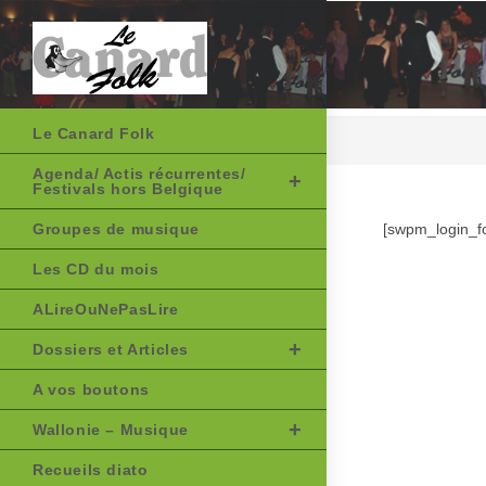
Skip
to
content
Le Canard Folk
Agenda/ Actis récurrentes/
Festivals hors Belgique
Groupes de musique
[swpm_login_f
Les CD du mois
ALireOuNePasLire
Dossiers et Articles
A vos boutons
Wallonie – Musique
Recueils diato