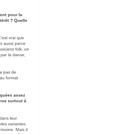
ont pour la
térêt ?
Quelle
’est vrai que
is aussi parce
iciens folk, on
 par la danse,
ra pas de
 au format
liquées assez
nse surtout à
 dans leur
ples variantes.
imoine. Mais il