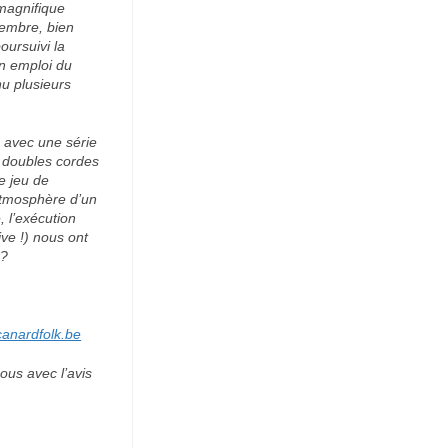
 magnifique
tembre, bien
oursuivi la
un emploi du
nu plusieurs
s avec une série
s doubles cordes
e jeu de
’atmosphère d’un
, l’exécution
ve !) nous ont
 ?
anardfolk.be
ous avec l’avis