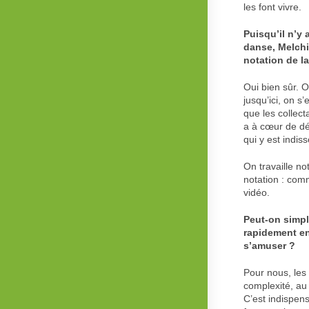
les font vivre.
Puisqu’il n’y
danse, Melchio
notation de la
Oui bien sûr. O
jusqu’ici, on 
que les collec
a à cœur de dé
qui y est indiss
On travaille n
notation : comm
vidéo.
Peut-on simpl
rapidement en
s’amuser ?
Pour nous, les 
complexité, au 
C’est indispens