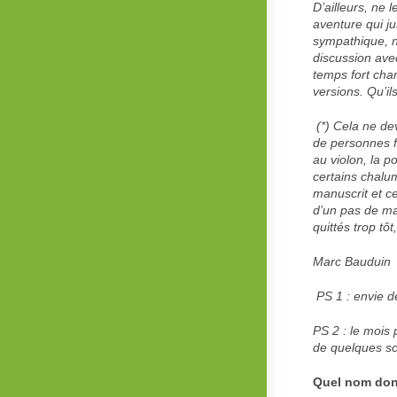
D’ailleurs, ne
aventure qui j
sympathique, n
discussion ave
temps fort cha
versions. Qu’il
(*) Cela ne de
de personnes fa
au violon, la p
certains chalu
manuscrit et ce
d’un pas de ma
quittés trop tô
Marc Bauduin
PS 1 : envie 
PS 2 : le mois
de quelques sc
Quel nom don