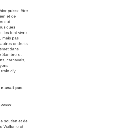
ior puisse être
ien et de
ns qui
 musiques
t les font vivre.
k, mais pas
’autres endroits
ansmet dans
tre-Sambre-et-
ns, carnavals,
oyens
train d’y
n’avait pas
a passe
e soutien et de
e Wallonie et