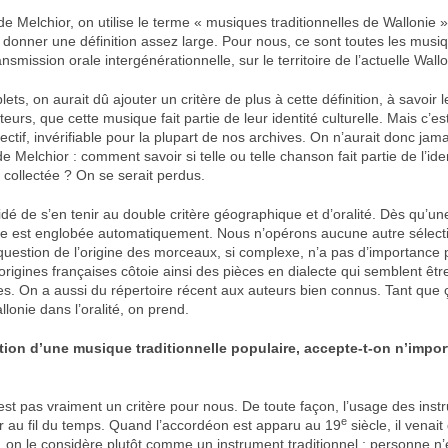
e Melchior, on utilise le terme « musiques traditionnelles de Wallonie ». 
donner une définition assez large. Pour nous, ce sont toutes les musiqu
ansmission orale intergénérationnelle, sur le territoire de l’actuelle Wallo
ets, on aurait dû ajouter un critère de plus à cette définition, à savoir 
eurs, que cette musique fait partie de leur identité culturelle. Mais c’est
ctif, invérifiable pour la plupart de nos archives. On n’aurait donc jamais
e Melchior : comment savoir si telle ou telle chanson fait partie de l’iden
 collectée ? On se serait perdus.
é de s’en tenir au double critère géographique et d’oralité. Dès qu’un
elle est englobée automatiquement. Nous n’opérons aucune autre sélect
a question de l’origine des morceaux, si complexe, n’a pas d’importance
origines françaises côtoie ainsi des pièces en dialecte qui semblent ê
es. On a aussi du répertoire récent aux auteurs bien connus. Tant que ç
lonie dans l’oralité, on prend.
ition d’une musique traditionnelle populaire, accepte-t-on n’impor
est pas vraiment un critère pour nous. De toute façon, l’usage des inst
e
r au fil du temps. Quand l’accordéon est apparu au 19
siècle, il venait
i, on le considère plutôt comme un instrument traditionnel : personne n