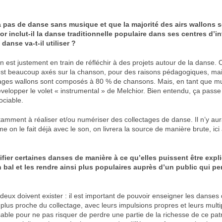
 a pas de danse sans musique et que la majorité des airs wallons s
r inclut-il la danse traditionnelle populaire dans ses centres d’in
 danse va-t-il utiliser ?
n est justement en train de réfléchir à des projets autour de la danse. C
s’est beaucoup axés sur la chanson, pour des raisons pédagogiques, ma
tages wallons sont composés à 80 % de chansons. Mais, en tant que mus
velopper le volet « instrumental » de Melchior. Bien entendu, ça passe
ociable.
otamment à réaliser et/ou numériser des collectages de danse. Il n’y au
e on le fait déjà avec le son, on livrera la source de manière brute, ici
ifier certaines danses de manière à ce qu’elles puissent être exp
 bal et les rendre ainsi plus populaires auprès d’un public qui pe
deux doivent exister : il est important de pouvoir enseigner les danses
plus proche du collectage, avec leurs impulsions propres et leurs multi
able pour ne pas risquer de perdre une partie de la richesse de ce patr