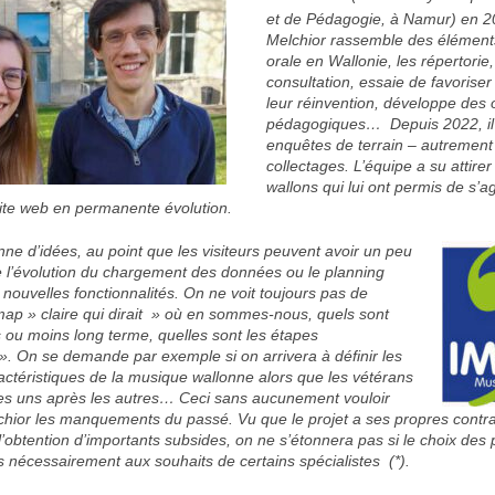
et de Pédagogie, à Namur) en 20
Melchior rassemble des éléments 
orale en Wallonie, les répertorie,
consultation, essaie de favoriser 
leur réinvention, développe des o
pédagogiques… Depuis 2022, il
enquêtes de terrain – autrement 
collectages. L’équipe a su attire
wallons qui lui ont permis de s’a
site web en permanente évolution.
nne d’idées, au point que les visiteurs peuvent avoir un peu
e l’évolution du chargement des données ou le planning
 nouvelles fonctionnalités. On ne voit toujours pas de
map » claire qui dirait » où en sommes-nous, quels sont
s ou moins long terme, quelles sont les étapes
 ». On se demande par exemple si on arrivera à définir les
ractéristiques de la musique wallonne alors que les vétérans
les uns après les autres… Ceci sans aucunement vouloir
lchior les manquements du passé. Vu que le projet a ses propres contra
l’obtention d’importants subsides, on ne s’étonnera pas si le choix des p
 nécessairement aux souhaits de certains spécialistes (*).