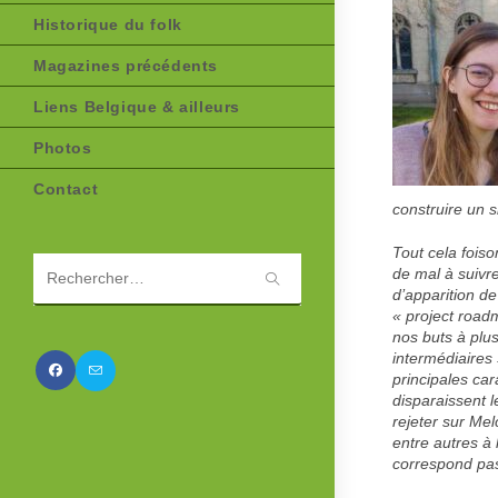
Historique du folk
Magazines précédents
Liens Belgique & ailleurs
Photos
Contact
construire un 
Tout cela foiso
de mal à suivr
Rechercher
d’apparition de
sur
« project road
ce
nos buts à plu
site
intermédiaires
principales ca
disparaissent 
rejeter sur Me
entre autres à 
correspond pas