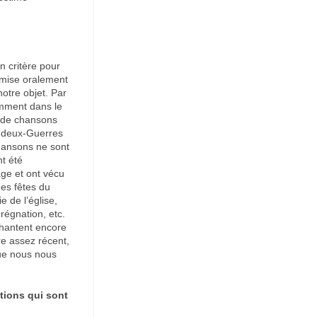
n critère pour
smise oralement
notre objet. Par
emment dans le
e de chansons
re-deux-Guerres
chansons ne sont
nt été
age et ont vécu
 des fêtes du
e de l’église,
régnation, etc.
chantent encore
re assez récent,
que nous nous
tions qui sont