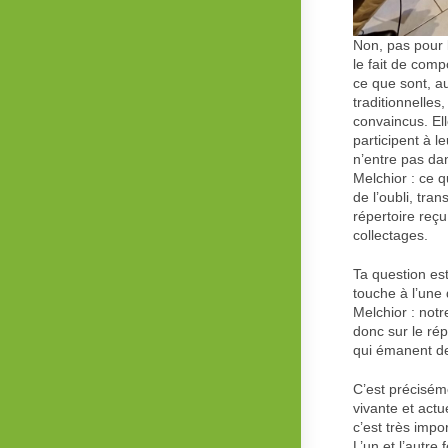
Non, pas pour 
le fait de comp
ce que sont, a
traditionnelle
convaincus. Ell
participent à l
n’entre pas da
Melchior : ce q
de l’oubli, tran
répertoire reçu
collectages.
Ta question est
touche à l’une 
Melchior : notr
donc sur le rép
qui émanent de
C’est préciséme
vivante et act
c’est très impo
L’un et l’autr