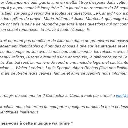
 leur demandons-nous pas la lune en mettant trop d’espoirs dans cette
usqu’il y a peu semblait inespérée ? La journée de rencontre du 26 sep
’a bien sûr pas pu répondre à toutes les questions. Le Canard Folk a p
c deux piliers du projet : Marie-Hélène et Julien Maréchal, qui malgré 
rgé ont pris la peine de répondre par écrit à mes questions qui ont con
s en soient remerciés. Et bravo à toute l’équipe !!!
vrait pourtant pas empêcher de fixer des dates de premières interview
cilement identifiables qui ont des choses à dire sur les attaques et le
ose des temps en lien avec la musique autrichienne, les relations avec l
meaux italiens, l’usage éventuel d’une anacrouse, la différence entre l
lle d’un bal réel, la manière de rendre une mélodie légère et sautillante
clote… Walter Lenders, Louis Spagna, Albert Rochus (liste non limitati
t, mais peut-être leurs veuves, famille et amis peuvent-ils nous informer
de réagir, de commenter ? Contactez le Canard Folk par e-mail à
info@c
 prochain nous tenterons de comparer quelques parties du texte ci-dess
ientifiques inattendus
nez-vous à cette musique wallonne ?