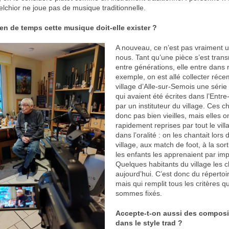
elchior ne joue pas de musique traditionnelle.
n de temps cette musique doit-elle exister ?
A nouveau, ce n’est pas vraiment u
nous. Tant qu’une pièce s’est tran
entre générations, elle entre dans 
exemple, on est allé collecter réc
village d’Alle-sur-Semois une séri
qui avaient été écrites dans l’Ent
par un instituteur du village. Ces 
donc pas bien vieilles, mais elles o
rapidement reprises par tout le vill
dans l’oralité : on les chantait lors
village, aux match de foot, à la sorti
les enfants les apprenaient par imp
Quelques habitants du village les 
aujourd’hui. C’est donc du répertoi
mais qui remplit tous les critères 
sommes fixés.
Accepte-t-on aussi des composi
dans le style trad ?