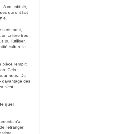
A cet intitulé,
es qui ont fait
nie.
le sentiment,
 un critère très
 pu l’utiliser,
tité culturelle
e pièce remplit
ion. Cela
 pour nous. Du
tre davantage des
a s’est
te quel
ruments n’a
 de l’étranger.
’estime