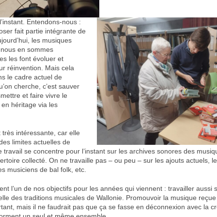
l’instant. Entendons-nous :
oser fait partie intégrante de
ujourd’hui, les musiques
s, nous en sommes
es les font évoluer et
eur réinvention. Mais cela
ns le cadre actuel de
u’on cherche, c’est sauver
smettre et faire vivre le
 en héritage via les
 très intéressante, car elle
des limites actuelles de
e travail se concentre pour l’instant sur les archives sonores des musi
ertoire collecté. On ne travaille pas – ou peu – sur les ajouts actuels, 
s musiciens de bal folk, etc.
nt l’un de nos objectifs pour les années qui viennent : travailler aussi s
uelle des traditions musicales de Wallonie. Promouvoir la musique reçue
rtant, mais il ne faudrait pas que ça se fasse en déconnexion avec la cr
e forment un seul et même ensemble.