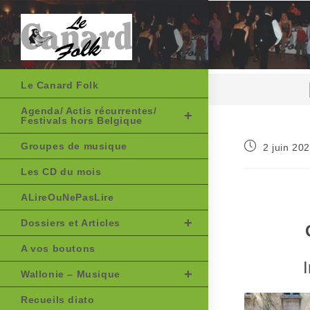
Skip
to
content
Le Canard Folk
Agenda/ Actis récurrentes/
Festivals hors Belgique
Publication
Groupes de musique
2 juin 20
publiée :
Les CD du mois
ALireOuNePasLire
Dossiers et Articles
A vos boutons
Wallonie – Musique
Recueils diato