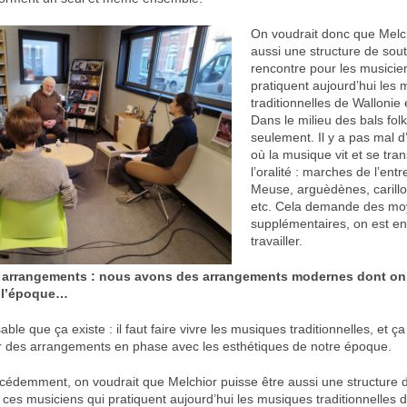
On voudrait donc que Melch
aussi une structure de sout
rencontre pour les musicie
pratiquent aujourd’hui les
traditionnelles de Wallonie e
Dans le milieu des bals fol
seulement. Il y a pas mal d
où la musique vit et se tr
l’oralité : marches de l’en
Meuse, arguèdènes, carillo
etc. Cela demande des m
supplémentaires, on est en 
travailler.
s arrangements : nous avons des arrangements modernes dont on 
à l’époque…
able que ça existe : il faut faire vivre les musiques traditionnelles, et ç
 des arrangements en phase avec les esthétiques de notre époque.
édemment, on voudrait que Melchior puisse être aussi une structure d
ces musiciens qui pratiquent aujourd’hui les musiques traditionnelles d