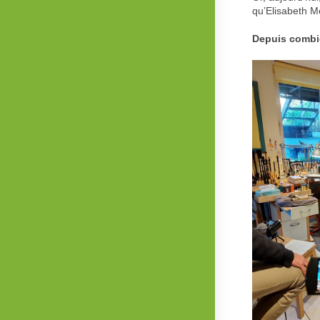
qu’Elisabeth M
Depuis combie