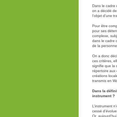
Dans le cadre d
on a décidé de 
l’objet d’une tr
Pour être compl
pour ses détent
complexe, subje
dans le cadre d
de la personne
On a donc décid
ces critères, 
signifie que l
répertoire aux 
créations local
transmis en Wal
Dans la défin
instrument ?
L’instrument n’
cessé d’évolue
Or, aujourd’hu