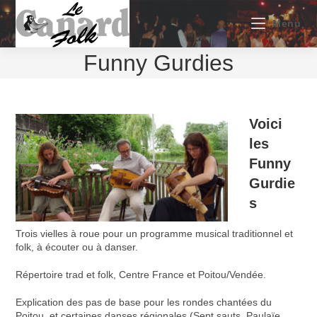
Skip
to
Menu
content
Funny Gurdies
Voici
les
Funny
Gurdie
s
Trois vielles à roue pour un programme musical traditionnel et
folk, à écouter ou à danser.
Répertoire trad et folk, Centre France et Poitou/Vendée.
Explication des pas de base pour les rondes chantées du
Poitou, et certaines danses régionales (Sept sauts, Paulaïe,